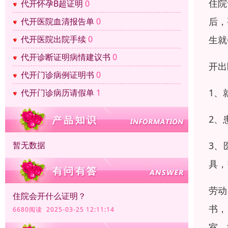
住院
代开怀孕B超证明
0
后，
代开医院血清报告单
0
代开医院出院手续
0
生就
代开诊断证明病情建议书
0
开出
代开门诊病例证明书
0
1、
代开门诊病历请假单
1
2、
暂无数据
3、
具，
劳动
住院会开什么证明？
书，
6680阅读 2025-03-25 12:11:14
室、