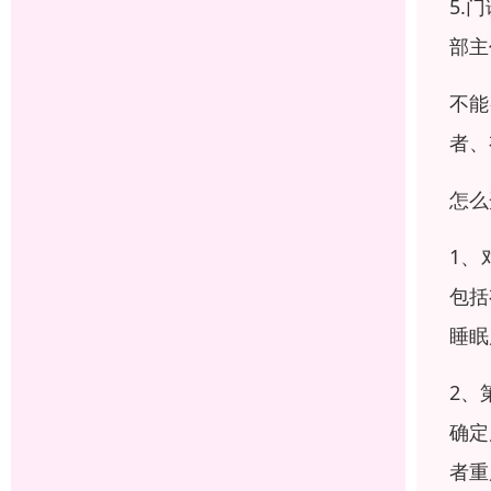
5.
部主
不能
者、
怎么
1、
包括
睡眠
2、
确定
者重