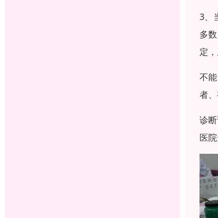
3、
多数
定，
不能
者、
诊断
医院