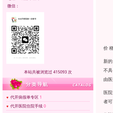
微信：
价 
新的
不具
本站共被浏览过 415093 次
由医
医院
代开病假单专区
1
者可
代开医院住院手续
0