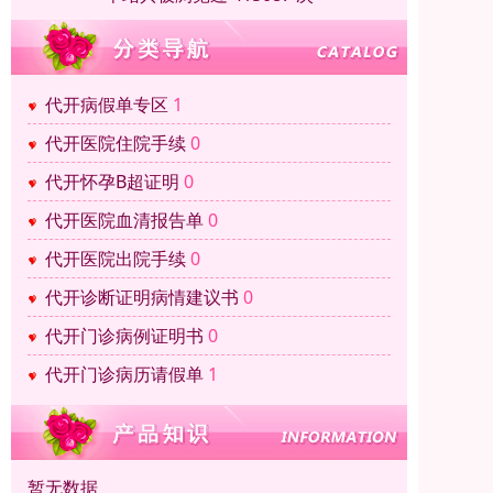
代开病假单专区
1
代开医院住院手续
0
代开怀孕B超证明
0
代开医院血清报告单
0
代开医院出院手续
0
代开诊断证明病情建议书
0
代开门诊病例证明书
0
代开门诊病历请假单
1
暂无数据