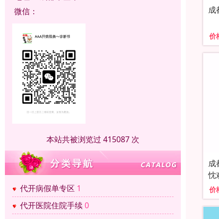
成
微信：
价
本站共被浏览过 415087 次
成
忱
代开病假单专区
1
价
代开医院住院手续
0