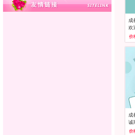
成
欢
价
成
诚
价