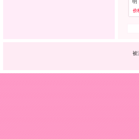
明
价
被