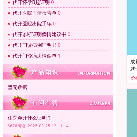
代开怀孕B超证明
0
代开医院血清报告单
0
代开医院出院手续
0
代开诊断证明病情建议书
0
代开门诊病例证明书
0
代开门诊病历请假单
1
成
就
价
暂无数据
住院会开什么证明？
6678阅读 2025-03-25 12:11:14